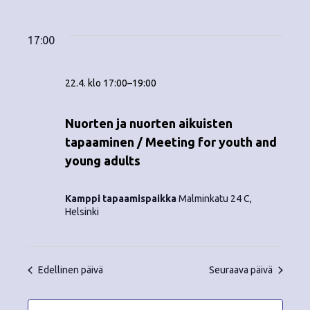
Tapahtumat
ä
V
a
ä
i
a
for
p
v
k
l
17:00
ä
a
i
22.4.2026
y
t
h
22.4. klo 17:00
–
19:00
s
m
t
e
ä
p
Nuorten ja nuorten aikuisten
u
ä
tapaaminen / Meeting for youth and
t
m
i
young adults
v
n
a
ä
V
Kamppi tapaamispaikka
Malminkatu 24 C,
a
.
Helsinki
i
v
e
i
Edellinen päivä
Seuraava päivä
w
g
s