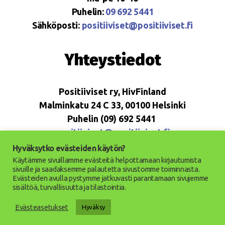
Puhelin:
09 692 5441
Sähköposti:
positiiviset@positiiviset.fi
Yhteystiedot
Positiiviset ry, HivFinland
Malminkatu 24 C 33, 00100 Helsinki
Puhelin (09) 692 5441
positiiviset@positiiviset.fi
Hyväksytko evästeiden käytön?
Käytämme sivuillamme evästeitä helpottamaan kirjautumista
sivuille ja saadaksemme palautetta sivustomme toiminnasta.
Evästeiden avulla pystymme jatkuvasti parantamaan sivujemme
© 2026
Positiiviset ry
Ylös
↑
sisältöä, turvallisuutta ja tilastointia.
Saavutettavuusseloste
Evästeasetukset
Hyväksy
Tietosuojaseloste