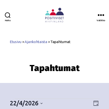
Haku
Valikko
Positiiviset
ry
Etusivu
>
Ajankohtaista
>
Tapahtumat
Tapahtumat
22/4/2026
N
T
P