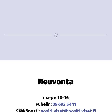
o
N
i
a
n
v
i
t
g
i
a
t
i
o
Neuvonta
n
ma-pe 10-16
Puhelin:
09 692 5441
Sähköposti:
positiiviset@positiiviset.fi