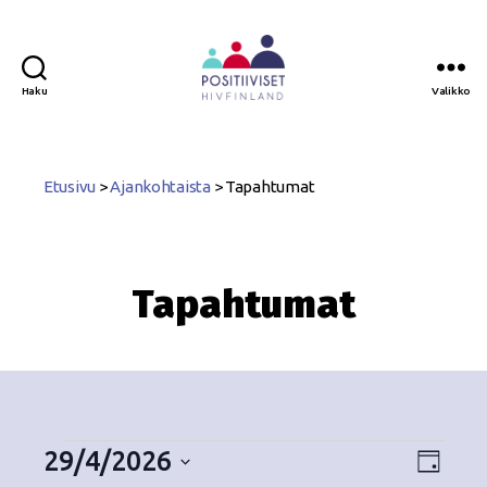
Haku
Valikko
Positiiviset
ry
Etusivu
>
Ajankohtaista
>
Tapahtumat
Tapahtumat
29/4/2026
N
T
P