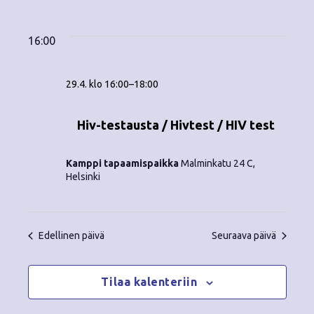
Tapahtumat
ä
V
a
ä
i
a
for
p
v
k
l
16:00
ä
a
i
29.4.2026
y
t
h
29.4. klo 16:00
–
18:00
s
m
t
e
ä
p
Hiv-testausta / Hivtest / HIV test
u
ä
t
m
i
Kamppi tapaamispaikka
Malminkatu 24 C,
v
n
a
Helsinki
ä
V
a
.
i
v
Edellinen päivä
Seuraava päivä
e
i
w
Tilaa kalenteriin
g
s