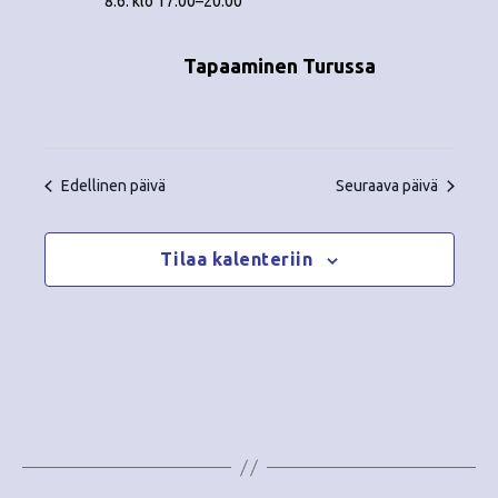
8.6. klo 17:00
–
20:00
o
N
i
a
Tapaaminen Turussa
n
v
i
t
g
i
Edellinen päivä
Seuraava päivä
a
t
Tilaa kalenteriin
i
o
n