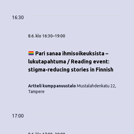
Tapahtumat
ä
V
a
ä
i
a
for
p
v
k
l
16:30
ä
a
i
8.6.2026
y
t
h
8.6. klo 16:30
–
19:00
s
m
t
e
ä
p
Pari sanaa ihmisoikeuksista –
u
ä
lukutapahtuma / Reading event:
t
m
i
stigma-reducing stories in Finnish
v
n
a
ä
V
Artteli kumppanuustalo
Mustalahdenkatu 22,
a
.
Tampere
i
v
e
i
17:00
w
g
s