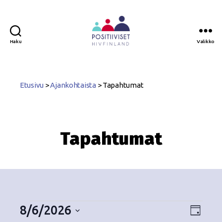
Haku
Valikko
Positiiviset
ry
Etusivu
>
Ajankohtaista
>
Tapahtumat
Tapahtumat
8/6/2026
N
T
P