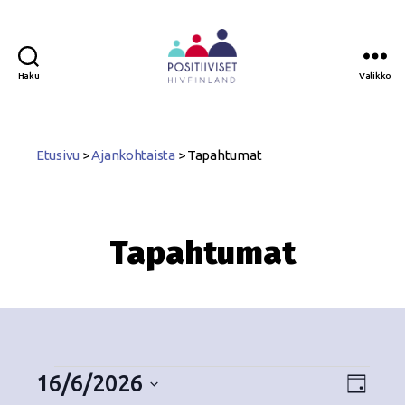
Haku
Valikko
Positiiviset
ry
Etusivu
>
Ajankohtaista
>
Tapahtumat
Tapahtumat
16/6/2026
N
T
P