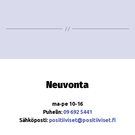
o
N
i
a
n
v
i
t
g
i
a
t
i
Neuvonta
o
n
ma-pe 10-16
Puhelin:
09 692 5441
Sähköposti:
positiiviset@positiiviset.fi