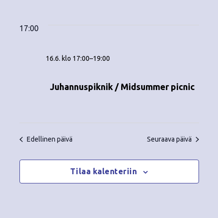
Tapahtumat
ä
V
a
ä
i
a
for
p
v
k
l
17:00
ä
a
i
16.6.2026
y
t
h
16.6. klo 17:00
–
19:00
s
m
t
e
ä
p
Juhannuspiknik / Midsummer picnic
u
ä
t
m
i
v
n
a
ä
V
Edellinen päivä
Seuraava päivä
a
.
i
v
Tilaa kalenteriin
e
i
w
g
s