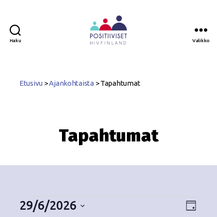
Haku
Valikko
Positiiviset
ry
Etusivu
>
Ajankohtaista
>
Tapahtumat
Tapahtumat
29/6/2026
N
T
P