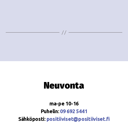
o
N
i
a
n
v
i
t
g
i
a
t
i
Neuvonta
o
n
ma-pe 10-16
Puhelin:
09 692 5441
Sähköposti:
positiiviset@positiiviset.fi