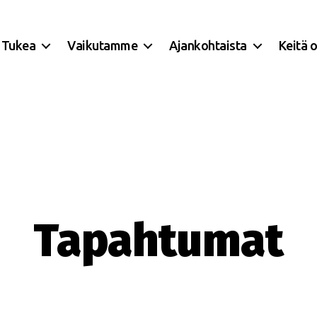
Tukea
Vaikutamme
Ajankohtaista
Keitä 
Tapahtumat