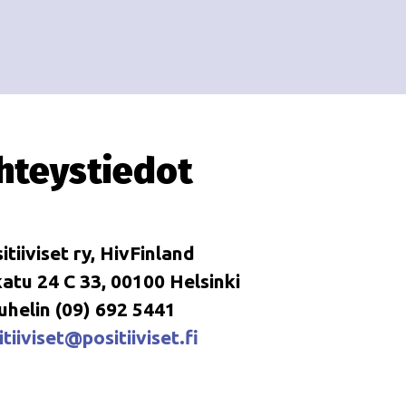
hteystiedot
itiiviset ry, HivFinland
tu 24 C 33, 00100 Helsinki
uhelin (09) 692 5441
tiiviset@positiiviset.fi