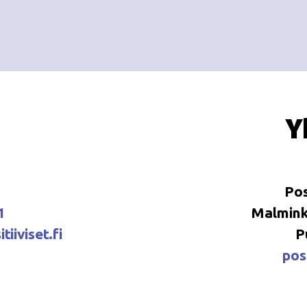
Y
Pos
1
Malminka
tiiviset.fi
P
posi