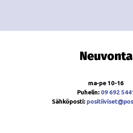
Neuvonta
ma-pe 10-16
Puhelin:
09 692 544
Sähköposti:
positiiviset@posi