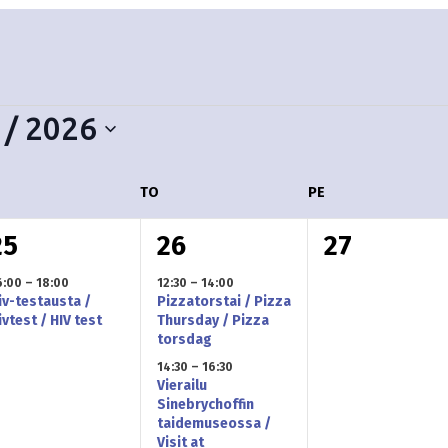
 / 2026
ESKIVIIKKO
TO
TORSTAI
PE
PERJANTAI
1
2
0
25
26
27
t
t
6:00
–
18:00
12:30
–
14:00
iv-testausta /
Pizzatorstai / Pizza
a
a
a
ivtest / HIV test
Thursday / Pizza
torsdag
p
p
p
14:30
–
16:30
Vierailu
a
a
a
Sinebrychoffin
taidemuseossa /
h
h
h
Visit at