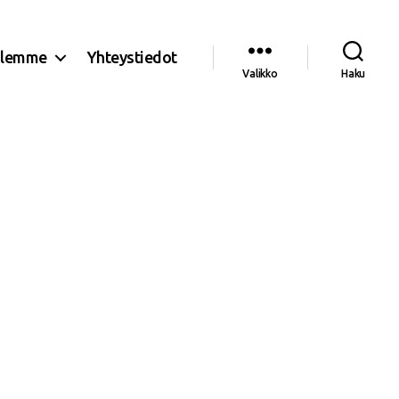
olemme
Yhteystiedot
Valikko
Haku