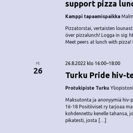
support pizza lun
Kamppi tapaamispaikka
Malmi
Pizzatorstai, vertaisten lounast
över pizzalunch! Logga in sig:
Meet peers at lunch with pizza! 
26.8.2022 klo 16:00
–
18:00
PE
26
Turku Pride hiv-te
Protukipiste Turku
Yliopiston
Maksutonta ja anonyymiä hiv-pi
16-18 Positiiviset ry tarjoaa m
kohdennettu kenelle tahansa, j
pikatesti, josta […]