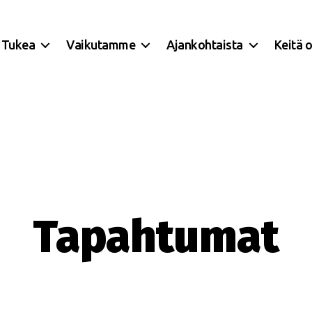
Tukea
Vaikutamme
Ajankohtaista
Keitä 
Tapahtumat