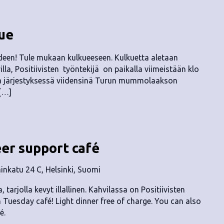
kue
rideen! Tule mukaan kulkueeseen. Kulkuetta aletaan
a, Positiivisten työntekijä on paikalla viimeistään klo
ssa järjestyksessä viidensinä Turun mummolaakson
 […]
eer support café
nkatu 24 C, Helsinki, Suomi
, tarjolla kevyt illallinen. Kahvilassa on Positiivisten
n Tuesday café! Light dinner free of charge. You can also
é.