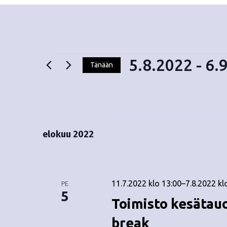
5.8.2022
 - 
6.
Tänään
V
Tapahtumat
a
l
i
t
elokuu 2022
s
e
p
ä
11.7.2022 klo 13:00
–
7.8.2022 kl
PE
i
5
Toimisto kesätau
v
ä
break