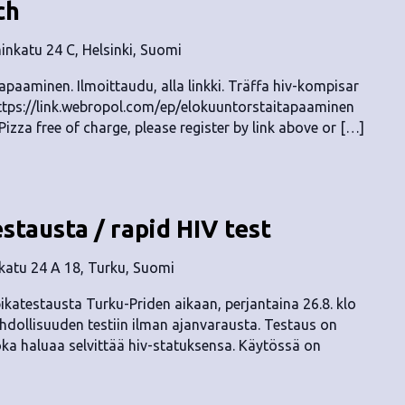
ch
nkatu 24 C, Helsinki, Suomi
apaaminen. Ilmoittaudu, alla linkki. Träffa hiv-kompisar
 https://link.webropol.com/ep/elokuuntorstaitapaaminen
Pizza free of charge, please register by link above or […]
stausta / rapid HIV test
katu 24 A 18, Turku, Suomi
katestausta Turku-Priden aikaan, perjantaina 26.8. klo
ahdollisuuden testiin ilman ajanvarausta. Testaus on
oka haluaa selvittää hiv-statuksensa. Käytössä on