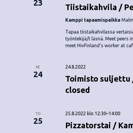
23
Tiistaikahvila / P
Kamppi tapaamispaikka
Malmi
Tapaa tiistaikahvilassa vertaisia
työntekijä/t läsnä. Meet peers i
meet HivFinland's worker at caf
24.8.2022
KE
24
Toimisto suljettu 
closed
25.8.2022 klo 12:30
–
14:00
TO
25
Pizzatorstai / Ka