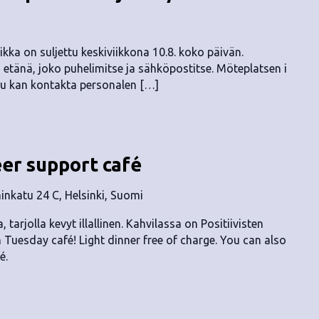
ka on suljettu keskiviikkona 10.8. koko päivän.
etänä, joko puhelimitse ja sähköpostitse. Möteplatsen i
u kan kontakta personalen […]
eer support café
nkatu 24 C, Helsinki, Suomi
, tarjolla kevyt illallinen. Kahvilassa on Positiivisten
n Tuesday café! Light dinner free of charge. You can also
é.