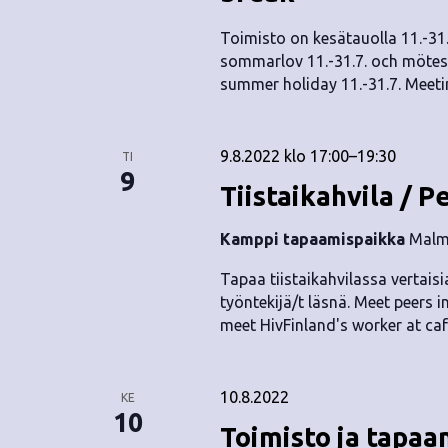
.
Toimisto on kesätauolla 11.-31.
sommarlov 11.-31.7. och mötespl
summer holiday 11.-31.7. Meetin
9.8.2022 klo 17:00
–
19:30
TI
9
Tiistaikahvila / P
Kamppi tapaamispaikka
Malmi
Tapaa tiistaikahvilassa vertaisia
työntekijä/t läsnä. Meet peers i
meet HivFinland's worker at caf
10.8.2022
KE
10
Toimisto ja tapaam