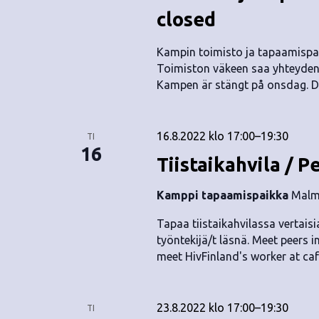
closed
Kampin toimisto ja tapaamispaik
Toimiston väkeen saa yhteyden 
Kampen är stängt på onsdag. D
16.8.2022 klo 17:00
–
19:30
TI
16
Tiistaikahvila / P
Kamppi tapaamispaikka
Malmi
Tapaa tiistaikahvilassa vertaisia
työntekijä/t läsnä. Meet peers i
meet HivFinland's worker at caf
23.8.2022 klo 17:00
–
19:30
TI