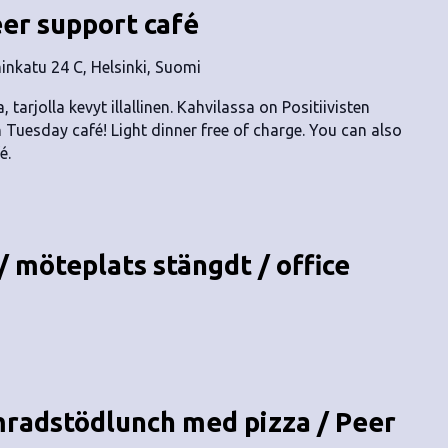
eer support café
nkatu 24 C, Helsinki, Suomi
, tarjolla kevyt illallinen. Kahvilassa on Positiivisten
n Tuesday café! Light dinner free of charge. You can also
é.
/ möteplats stängdt / office
mradstödlunch med pizza / Peer