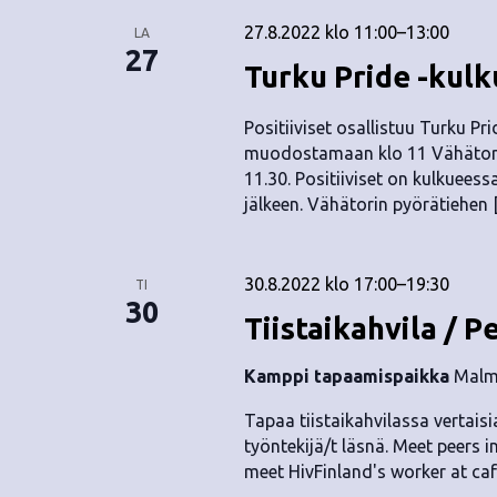
27.8.2022 klo 11:00
–
13:00
LA
27
Turku Pride -kul
Positiiviset osallistuu Turku P
muodostamaan klo 11 Vähätorill
11.30. Positiiviset on kulkuee
jälkeen. Vähätorin pyörätiehen
30.8.2022 klo 17:00
–
19:30
TI
30
Tiistaikahvila / P
Kamppi tapaamispaikka
Malmi
Tapaa tiistaikahvilassa vertaisia
työntekijä/t läsnä. Meet peers i
meet HivFinland's worker at caf