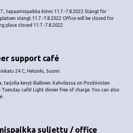
7., tapaamispaikka kiinni 11.7.-7.8.2022 Stängt för
atsen stängt 11.7.-7.8.2022 Office will be closed for
g place closed 11.7.-7.8.2022
eer support café
nkatu 24 C, Helsinki, Suomi
, tarjolla kevyt illallinen. Kahvilassa on Positiivisten
n Tuesday café! Light dinner free of charge. You can also
é.
ispaikka suljettu / office