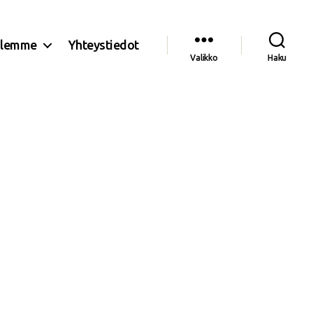
olemme
Yhteystiedot
Valikko
Haku