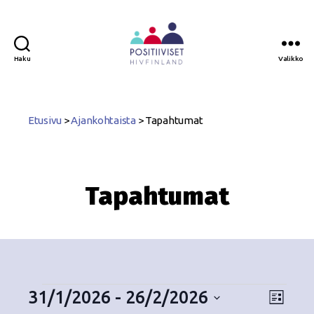
Haku
Valikko
Positiiviset
ry
Etusivu
>
Ajankohtaista
>
Tapahtumat
Tapahtumat
31/1/2026
 - 
26/2/2026
N
T
L