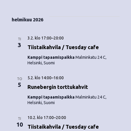
Tapahtumat
i
V
a
ä
s
a
p
t
k
l
helmikuu 2026
a
a
i
y
t
h
s
3.2. klo 17:00
–
20:00
m
TI
t
e
3
Tiistaikahvila / Tuesday cafe
ä
p
u
Kamppi tapaamispaikka
Malminkatu 24 C,
ä
t
Helsinki, Suomi
m
i
v
n
a
5.2. klo 14:00
–
16:00
ä
TO
V
5
a
.
Runebergin torttukahvit
i
v
Kamppi tapaamispaikka
Malminkatu 24 C,
Helsinki, Suomi
e
i
w
10.2. klo 17:00
–
20:00
TI
g
10
s
Tiistaikahvila / Tuesday cafe