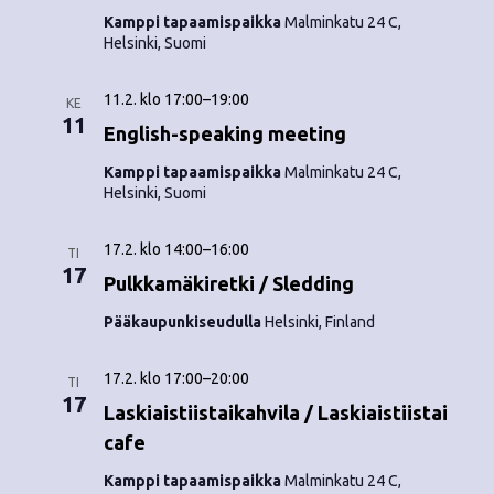
o
N
Kamppi tapaamispaikka
Malminkatu 24 C,
Helsinki, Suomi
i
a
n
v
11.2. klo 17:00
–
19:00
KE
11
i
English-speaking meeting
t
g
Kamppi tapaamispaikka
Malminkatu 24 C,
i
Helsinki, Suomi
a
t
17.2. klo 14:00
–
16:00
TI
17
Pulkkamäkiretki / Sledding
i
Pääkaupunkiseudulla
Helsinki, Finland
o
n
17.2. klo 17:00
–
20:00
TI
17
Laskiaistiistaikahvila / Laskiaistiistai
cafe
Kamppi tapaamispaikka
Malminkatu 24 C,