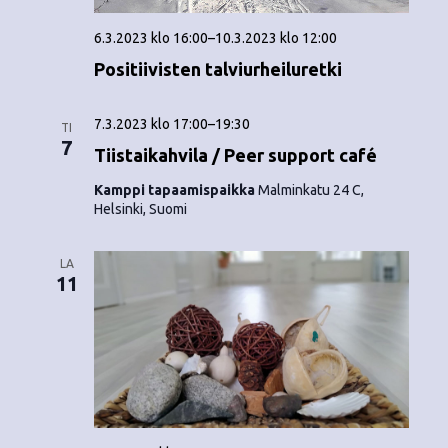
o
N
6.3.2023 klo 16:00
–
10.3.2023 klo 12:00
i
a
Positiivisten talviurheiluretki
n
v
i
t
7.3.2023 klo 17:00
–
19:30
TI
7
g
Tiistaikahvila / Peer support café
i
a
Kamppi tapaamispaikka
Malminkatu 24 C,
Helsinki, Suomi
t
i
LA
11
o
n