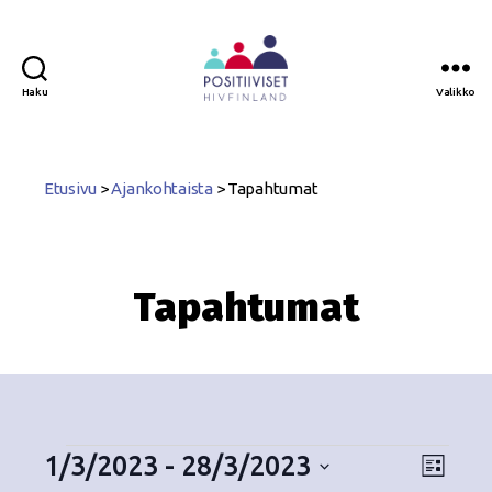
Haku
Valikko
Positiiviset
ry
Etusivu
>
Ajankohtaista
>
Tapahtumat
Tapahtumat
1/3/2023
 - 
28/3/2023
N
T
L