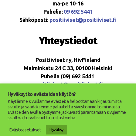
ma-pe 10-16
Puhelin:
09 692 5441
Sähköposti:
positiiviset@positiiviset.fi
Yhteystiedot
Positiiviset ry, HivFinland
Malminkatu 24 C 33, 00100 Helsinki
Puhelin (09) 692 5441
positiiviset@positiiviset.fi
Hyväksytko evästeiden käytön?
Käytämme sivuillamme evästeitä helpottamaan kirjautumista
sivuille ja saadaksemme palautetta sivustomme toiminnasta.
Evästeiden avulla pystymme jatkuvasti parantamaan sivujemme
© 2026
Positiiviset ry
Ylös
↑
sisältöä, turvallisuutta ja tilastointia.
Saavutettavuusseloste
Evästeasetukset
Hyväksy
Tietosuojaseloste