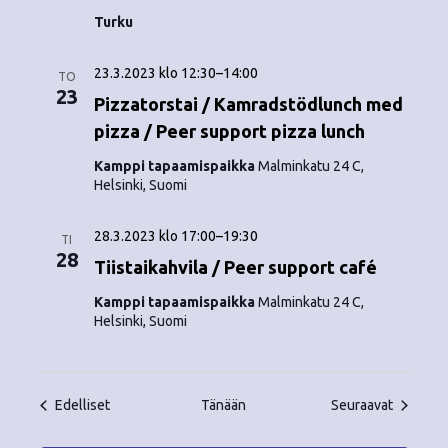
Turku
23.3.2023 klo 12:30
–
14:00
TO
23
Pizzatorstai / Kamradstödlunch med
pizza / Peer support pizza lunch
Kamppi tapaamispaikka
Malminkatu 24 C,
Helsinki, Suomi
28.3.2023 klo 17:00
–
19:30
TI
28
Tiistaikahvila / Peer support café
Kamppi tapaamispaikka
Malminkatu 24 C,
Helsinki, Suomi
Tapahtumat
Tapahtu
Edelliset
Tänään
Seuraavat