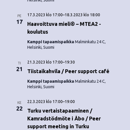
Helsinki, Suomi
17.3.2023 klo 17:00
–
18.3.2023 klo 18:00
PE
17
Haavoittuva mieli® – MTEA2 -
koulutus
Kamppi tapaamispaikka
Malminkatu 24 C,
Helsinki, Suomi
21.3.2023 klo 17:00
–
19:30
TI
21
Tiistaikahvila / Peer support café
Kamppi tapaamispaikka
Malminkatu 24 C,
Helsinki, Suomi
22.3.2023 klo 17:00
–
19:00
KE
22
Turku vertaistapaaminen /
Kamradstödmöte i Åbo / Peer
support meeting in Turku