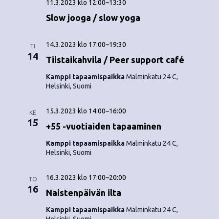
11.3.2023 klo 12:00
–
13:30
Slow jooga / slow yoga
14.3.2023 klo 17:00
–
19:30
TI
14
Tiistaikahvila / Peer support café
Kamppi tapaamispaikka
Malminkatu 24 C,
Helsinki, Suomi
15.3.2023 klo 14:00
–
16:00
KE
15
+55 -vuotiaiden tapaaminen
Kamppi tapaamispaikka
Malminkatu 24 C,
Helsinki, Suomi
16.3.2023 klo 17:00
–
20:00
TO
16
Naistenpäivän ilta
Kamppi tapaamispaikka
Malminkatu 24 C,