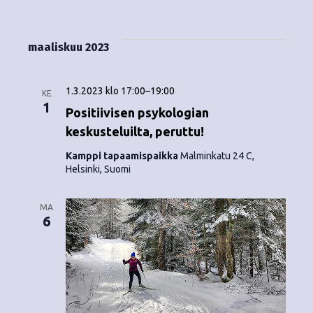
Tapahtumat
i
V
a
ä
s
a
p
t
k
l
maaliskuu 2023
a
a
i
y
t
h
s
1.3.2023 klo 17:00
–
19:00
m
KE
t
e
1
Positiivisen psykologian
ä
p
u
keskusteluilta, peruttu!
ä
t
m
i
Kamppi tapaamispaikka
Malminkatu 24 C,
Helsinki, Suomi
v
n
a
ä
V
a
.
MA
6
i
v
e
i
w
g
s