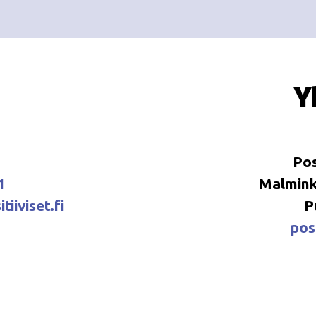
Y
Pos
1
Malminka
tiiviset.fi
P
posi