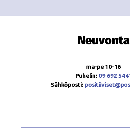
Neuvonta
ma-pe 10-16
Puhelin:
09 692 544
Sähköposti:
positiiviset@posi