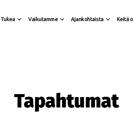
Tukea
Vaikutamme
Ajankohtaista
Keitä 
Tapahtumat