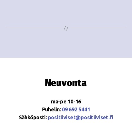
i
w
g
s
o
N
i
a
n
v
i
t
g
i
a
Neuvonta
t
i
ma-pe 10-16
o
Puhelin:
09 692 5441
Sähköposti:
positiiviset@positiiviset.fi
n