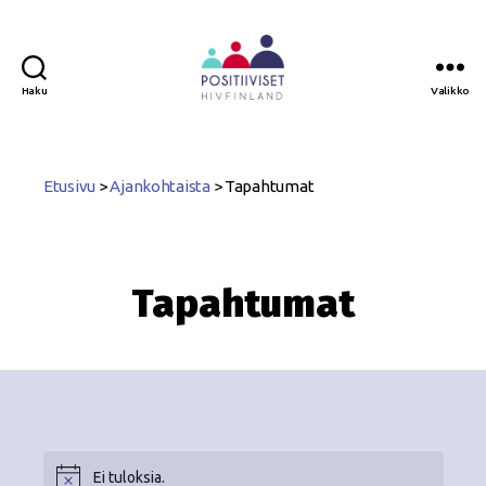
Haku
Valikko
Positiiviset
ry
Etusivu
>
Ajankohtaista
>
Tapahtumat
Tapahtumat
Ei tuloksia.
N