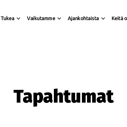
Tukea
Vaikutamme
Ajankohtaista
Keitä 
Tapahtumat