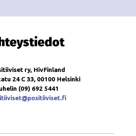
i
i
o
n
hteystiedot
itiiviset ry, HivFinland
tu 24 C 33, 00100 Helsinki
uhelin (09) 692 5441
tiiviset@positiiviset.fi