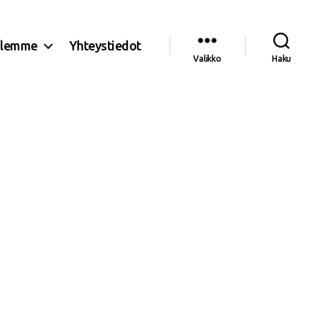
olemme
Yhteystiedot
Valikko
Haku