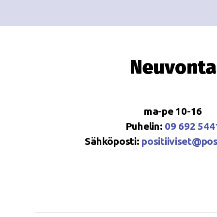
Neuvonta
ma-pe 10-16
Puhelin:
09 692 544
Sähköposti:
positiiviset@posi