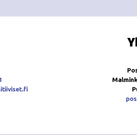
Y
Pos
1
Malminka
tiiviset.fi
P
posi