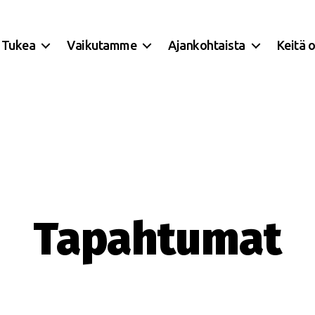
Tukea
Vaikutamme
Ajankohtaista
Keitä 
Tapahtumat