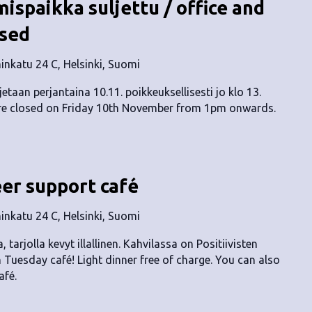
ispaikka suljettu / office and
osed
nkatu 24 C, Helsinki, Suomi
taan perjantaina 10.11. poikkeuksellisesti jo klo 13.
are closed on Friday 10th November from 1pm onwards.
eer support café
nkatu 24 C, Helsinki, Suomi
, tarjolla kevyt illallinen. Kahvilassa on Positiivisten
n Tuesday café! Light dinner free of charge. You can also
afé.