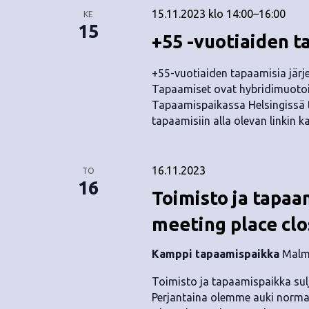
15.11.2023 klo 14:00
–
16:00
KE
15
+55 -vuotiaiden 
+55-vuotiaiden tapaamisia järje
Tapaamiset ovat hybridimuotoisi
Tapaamispaikassa Helsingissä t
tapaamisiin alla olevan linkin k
16.11.2023
TO
16
Toimisto ja tapaam
meeting place cl
Kamppi tapaamispaikka
Malmi
Toimisto ja tapaamispaikka sulj
Perjantaina olemme auki normaal