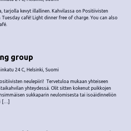
, tarjolla kevyt illallinen. Kahvilassa on Positiivisten
n Tuesday café! Light dinner free of charge. You can also
afé.
ing group
nkatu 24 C, Helsinki, Suomi
ositiivisten neulepiiri! Tervetuloa mukaan yhteiseen
staikahvilan yhteydessä. Olit sitten kokenut puikkojen
t ensimmäisen sukkaparin neulomisesta tai isoäidinneliön
i […]