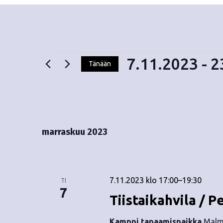
7.11.2023
 - 
2
Tänään
V
Tapahtumat
a
l
i
t
marraskuu 2023
s
e
p
ä
7.11.2023 klo 17:00
–
19:30
TI
i
7
Tiistaikahvila / P
v
ä
Kamppi tapaamispaikka
Malmi