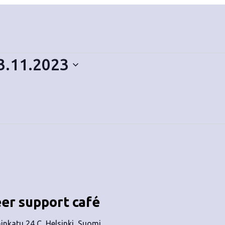
3.11.2023
eer support café
nkatu 24 C, Helsinki, Suomi