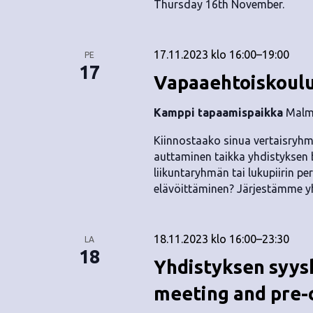
Thursday 16th November.
17.11.2023 klo 16:00
–
19:00
PE
17
Vapaaehtoiskoul
Kamppi tapaamispaikka
Malmi
Kiinnostaako sinua vertaisryhmi
auttaminen taikka yhdistyksen b
liikuntaryhmän tai lukupiirin p
elävöittäminen? Järjestämme yh
18.11.2023 klo 16:00
–
23:30
LA
18
Yhdistyksen syysk
meeting and pre-