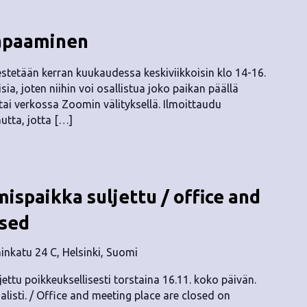
tapaaminen
stetään kerran kuukaudessa keskiviikkoisin klo 14-16.
a, joten niihin voi osallistua joko paikan päällä
ai verkossa Zoomin välityksellä. Ilmoittaudu
autta, jotta […]
ispaikka suljettu / office and
osed
nkatu 24 C, Helsinki, Suomi
ettu poikkeuksellisesti torstaina 16.11. koko päivän.
isti. / Office and meeting place are closed on