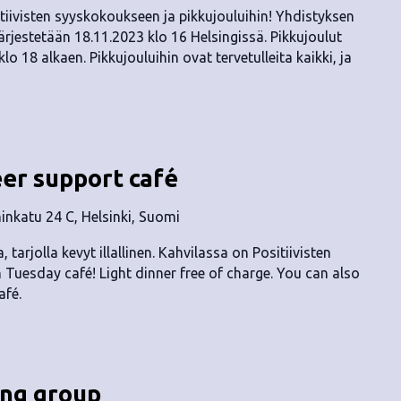
itiivisten syyskokoukseen ja pikkujouluihin! Yhdistyksen
jestetään 18.11.2023 klo 16 Helsingissä. Pikkujoulut
o 18 alkaen. Pikkujouluihin ovat tervetulleita kaikki, ja
eer support café
nkatu 24 C, Helsinki, Suomi
, tarjolla kevyt illallinen. Kahvilassa on Positiivisten
n Tuesday café! Light dinner free of charge. You can also
afé.
ing group