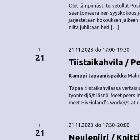
Olet lämpimästi tervetullut Pos
sääntömääräinen syyskokous jär
järjestetään kokouksen jälkeen kl
niitä juhlitaan heti […]
21.11.2023 klo 17:00
–
19:30
TI
21
Tiistaikahvila / P
Kamppi tapaamispaikka
Malmi
Tapaa tiistaikahvilassa vertaisia
työntekijä/t läsnä. Meet peers i
meet HivFinland's worker/s at c
21.11.2023 klo 17:30
–
20:00
TI
21
Neulepiiri / Knitt