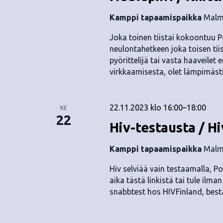
Kamppi tapaamispaikka
Malmi
Joka toinen tiistai kokoontuu P
neulontahetkeen joka toisen tii
pyörittelijä tai vasta haaveile
virkkaamisesta, olet lämpimäst
22.11.2023 klo 16:00
–
18:00
KE
22
Hiv-testausta / Hi
Kamppi tapaamispaikka
Malmi
Hiv selviää vain testaamalla, Po
aika tästä linkistä tai tule ilma
snabbtest hos HIVFinland, bestä