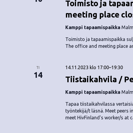
Toimisto ja tapaam
meeting place cl
Kamppi tapaamispaikka
Malmi
Toimisto ja tapaamispaikka sulje
The office and meeting place 
14.11.2023 klo 17:00
–
19:30
TI
14
Tiistaikahvila / P
Kamppi tapaamispaikka
Malmi
Tapaa tiistaikahvilassa vertaisia
työntekijä/t läsnä. Meet peers i
meet HivFinland's worker/s at c