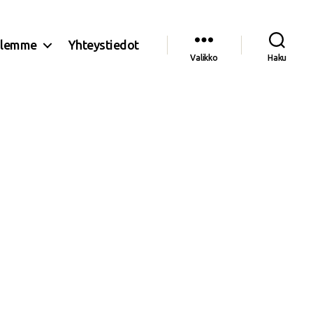
olemme
Yhteystiedot
Valikko
Haku