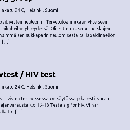
nkatu 24 C, Helsinki, Suomi
ositiivisten neulepiiri! Tervetuloa mukaan yhteiseen
staikahvilan yhteydessä. Olit sitten kokenut puikkojen
t ensimmäisen sukkaparin neulomisesta tai isoäidinneliön
i […]
vtest / HIV test
nkatu 24 C, Helsinki, Suomi
sitiivisten testauksessa on käytössä pikatesti, varaa
n ajanvarausta klo 16-18 Testa sig för hiv. Vi har
lla tid […]