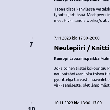
.
Tapaa tiistaikahvilassa vertaisia
työntekijä/t läsnä. Meet peers i
meet HivFinland's worker/s at c
7.11.2023 klo 17:30
–
20:00
TI
7
Neulepiiri / Knitt
Kamppi tapaamispaikka
Malmi
Joka toinen tiistai kokoontuu P
neulontahetkeen joka toisen tii
pyörittelijä tai vasta haaveile
virkkaamisesta, olet lämpimäst
10.11.2023 klo 13:00
–
17:00
PE
10