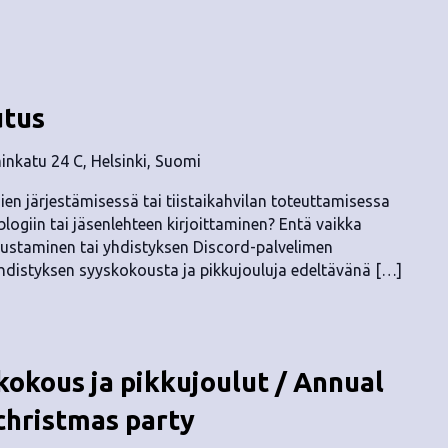
utus
nkatu 24 C, Helsinki, Suomi
en järjestämisessä tai tiistaikahvilan toteuttamisessa
logiin tai jäsenlehteen kirjoittaminen? Entä vaikka
erustaminen tai yhdistyksen Discord-palvelimen
distyksen syyskokousta ja pikkujouluja edeltävänä […]
okous ja pikkujoulut / Annual
christmas party