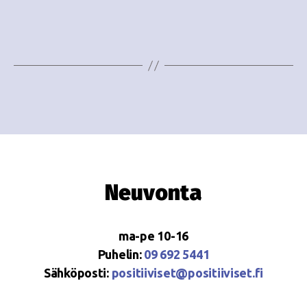
i
w
g
s
o
N
i
a
n
v
i
t
g
i
a
Neuvonta
t
i
ma-pe 10-16
o
Puhelin:
09 692 5441
Sähköposti:
positiiviset@positiiviset.fi
n