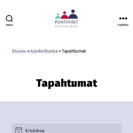
Haku
Valikko
Positiiviset
ry
Etusivu
>
Ajankohtaista
>
Tapahtumat
Tapahtumat
Ei tuloksia.
N