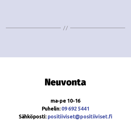
i
w
g
s
o
N
i
a
n
v
i
t
g
i
a
Neuvonta
t
i
ma-pe 10-16
o
Puhelin:
09 692 5441
Sähköposti:
positiiviset@positiiviset.fi
n