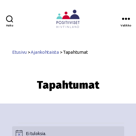
Haku
Valikko
Positiiviset
ry
Etusivu
>
Ajankohtaista
>
Tapahtumat
Tapahtumat
Ei tuloksia.
N