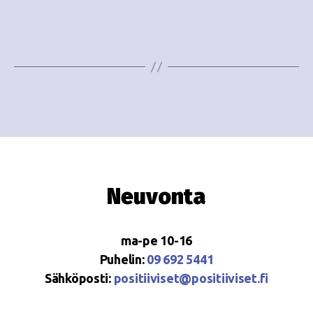
i
w
g
s
o
N
i
a
n
v
i
t
g
i
a
Neuvonta
t
i
ma-pe 10-16
o
Puhelin:
09 692 5441
Sähköposti:
positiiviset@positiiviset.fi
n