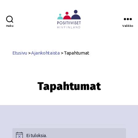
Haku
Valikko
Positiiviset
ry
Etusivu
>
Ajankohtaista
>
Tapahtumat
Tapahtumat
Ei tuloksia.
N