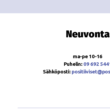
Neuvonta
ma-pe 10-16
Puhelin:
09 692 544
Sähköposti:
positiiviset@posi