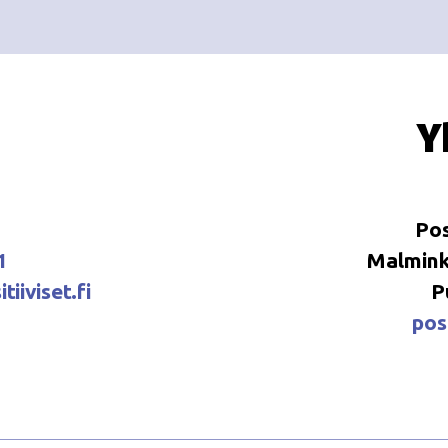
Y
Pos
1
Malminka
tiiviset.fi
P
posi