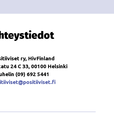
i
i
o
n
hteystiedot
itiiviset ry, HivFinland
tu 24 C 33, 00100 Helsinki
uhelin (09) 692 5441
tiiviset@positiiviset.fi