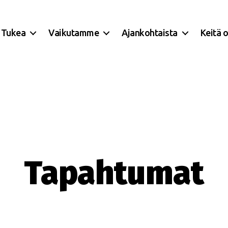
Tukea
Vaikutamme
Ajankohtaista
Keitä 
Tapahtumat