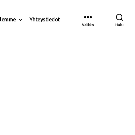
olemme
Yhteystiedot
Valikko
Haku