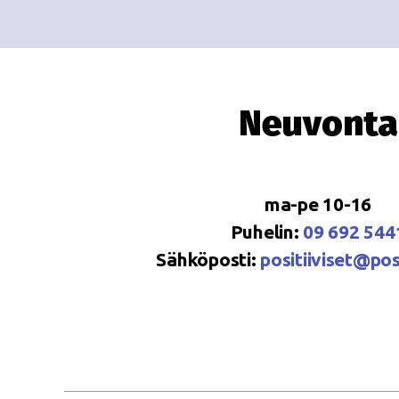
Neuvonta
ma-pe 10-16
Puhelin:
09 692 544
Sähköposti:
positiiviset@posi