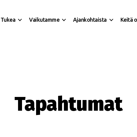
Tukea
Vaikutamme
Ajankohtaista
Keitä 
Tapahtumat