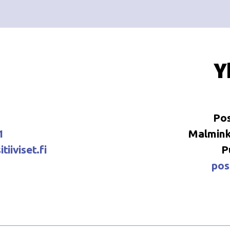
Y
Pos
1
Malminka
tiiviset.fi
P
posi