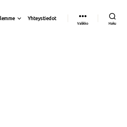
olemme
Yhteystiedot
Valikko
Haku