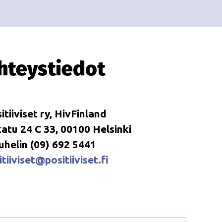
i
i
o
n
hteystiedot
itiiviset ry, HivFinland
tu 24 C 33, 00100 Helsinki
uhelin (09) 692 5441
tiiviset@positiiviset.fi