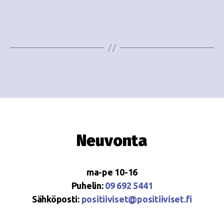
i
w
g
s
o
N
i
a
n
v
i
t
g
i
a
Neuvonta
t
i
ma-pe 10-16
o
Puhelin:
09 692 5441
Sähköposti:
positiiviset@positiiviset.fi
n