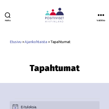
Haku
Valikko
Positiiviset
ry
Etusivu
>
Ajankohtaista
>
Tapahtumat
Tapahtumat
Ei tuloksia.
N