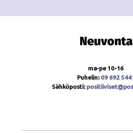
Neuvonta
ma-pe 10-16
Puhelin:
09 692 544
Sähköposti:
positiiviset@posi