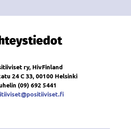
i
i
o
n
hteystiedot
itiiviset ry, HivFinland
tu 24 C 33, 00100 Helsinki
uhelin (09) 692 5441
tiiviset@positiiviset.fi