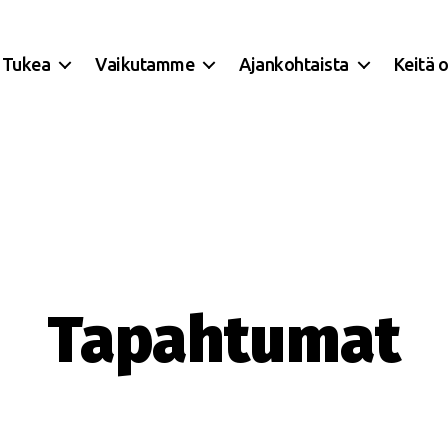
Tukea
Vaikutamme
Ajankohtaista
Keitä 
Tapahtumat