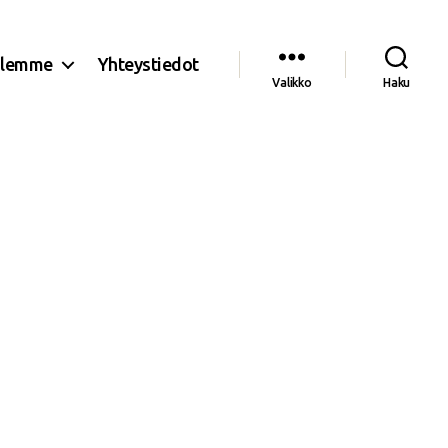
olemme
Yhteystiedot
Valikko
Haku