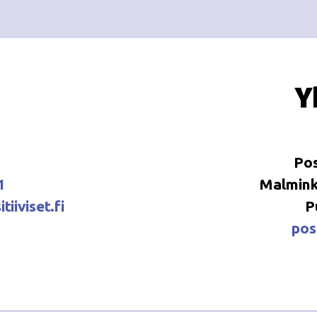
Y
Pos
1
Malminka
tiiviset.fi
P
posi