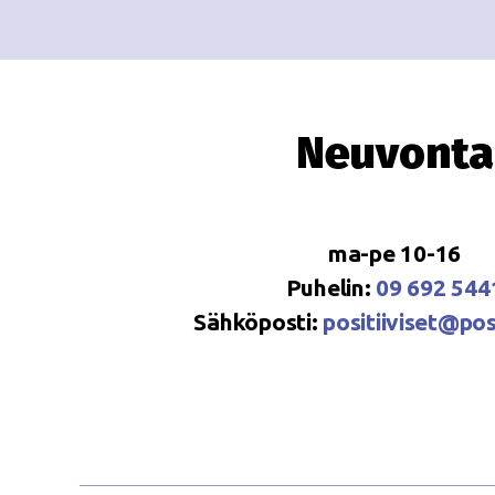
Neuvonta
ma-pe 10-16
Puhelin:
09 692 544
Sähköposti:
positiiviset@posi