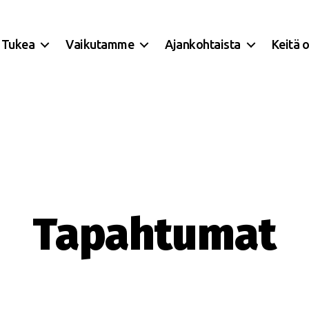
Tukea
Vaikutamme
Ajankohtaista
Keitä 
Tapahtumat