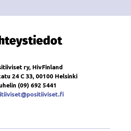
i
i
o
n
hteystiedot
itiiviset ry, HivFinland
tu 24 C 33, 00100 Helsinki
uhelin (09) 692 5441
tiiviset@positiiviset.fi