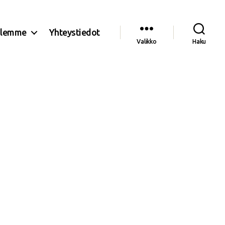
olemme
Yhteystiedot
Valikko
Haku