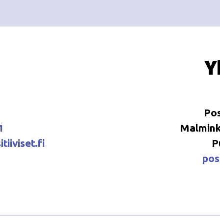
Y
Pos
1
Malminka
tiiviset.fi
P
posi