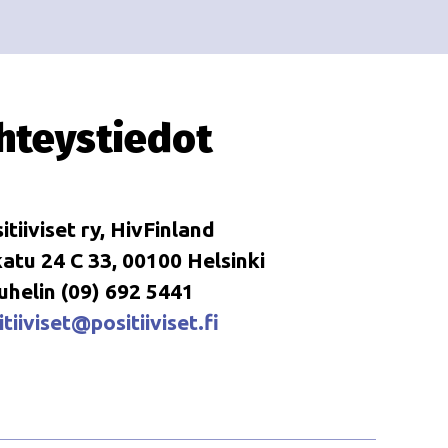
i
i
o
n
hteystiedot
itiiviset ry, HivFinland
tu 24 C 33, 00100 Helsinki
uhelin (09) 692 5441
tiiviset@positiiviset.fi