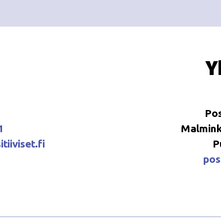
Y
Pos
1
Malminka
tiiviset.fi
P
posi