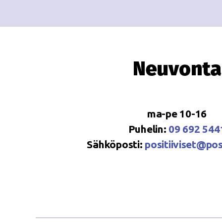
Neuvonta
ma-pe 10-16
Puhelin:
09 692 544
Sähköposti:
positiiviset@posi