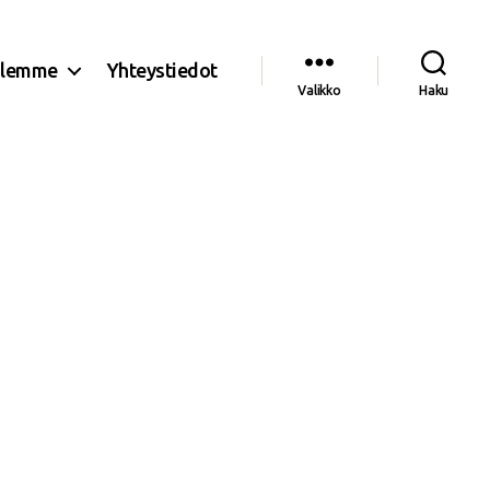
olemme
Yhteystiedot
Valikko
Haku