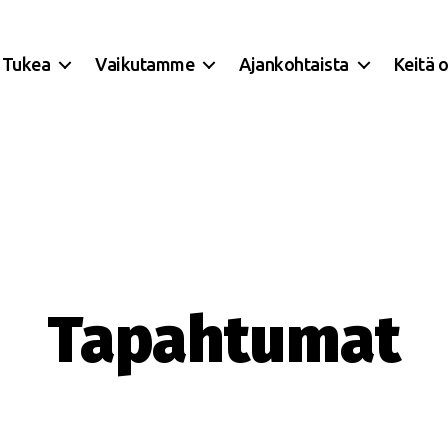
Tukea
Vaikutamme
Ajankohtaista
Keitä 
Tapahtumat