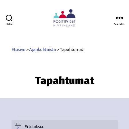
Haku
Valikko
Positiiviset
ry
Etusivu
>
Ajankohtaista
>
Tapahtumat
Tapahtumat
Ei tuloksia.
N