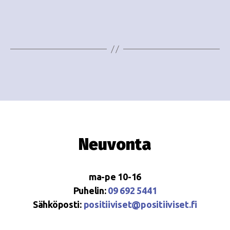
i
w
g
s
o
N
i
a
n
v
i
t
g
i
a
Neuvonta
t
i
ma-pe 10-16
o
Puhelin:
09 692 5441
Sähköposti:
positiiviset@positiiviset.fi
n