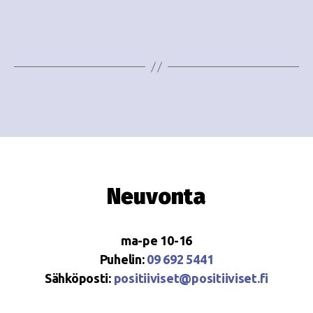
i
w
g
s
o
N
i
a
n
v
i
t
g
i
a
Neuvonta
t
i
ma-pe 10-16
o
Puhelin:
09 692 5441
Sähköposti:
positiiviset@positiiviset.fi
n