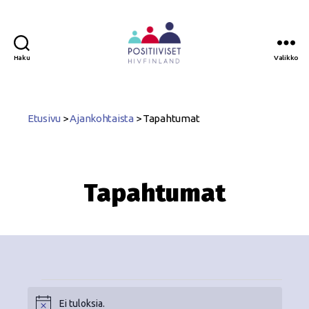
Haku
Valikko
Positiiviset
ry
Etusivu
>
Ajankohtaista
>
Tapahtumat
Tapahtumat
Ei tuloksia.
N