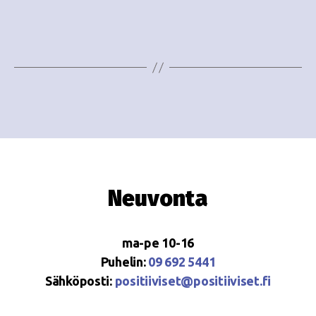
i
w
g
s
o
N
i
a
n
v
i
t
g
i
a
Neuvonta
t
i
ma-pe 10-16
o
Puhelin:
09 692 5441
Sähköposti:
positiiviset@positiiviset.fi
n