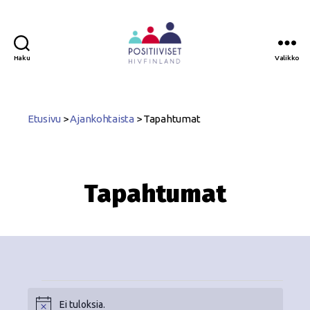
Haku
Valikko
Positiiviset
ry
Etusivu
>
Ajankohtaista
>
Tapahtumat
Tapahtumat
Ei tuloksia.
N