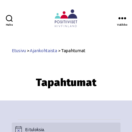
Haku
Valikko
Positiiviset
ry
Etusivu
>
Ajankohtaista
>
Tapahtumat
Tapahtumat
Ei tuloksia.
N