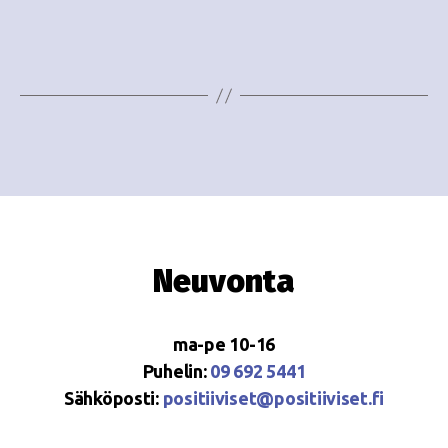
i
w
g
s
o
N
i
a
n
v
i
t
g
i
a
Neuvonta
t
i
ma-pe 10-16
o
Puhelin:
09 692 5441
Sähköposti:
positiiviset@positiiviset.fi
n