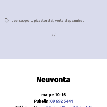
i
w
g
s
o
peersupport
,
pizzatorstai
,
vertaistapaamiset
Avainsanat
N
i
a
n
v
i
t
g
i
a
t
Neuvonta
i
o
ma-pe 10-16
n
Puhelin:
09 692 5441