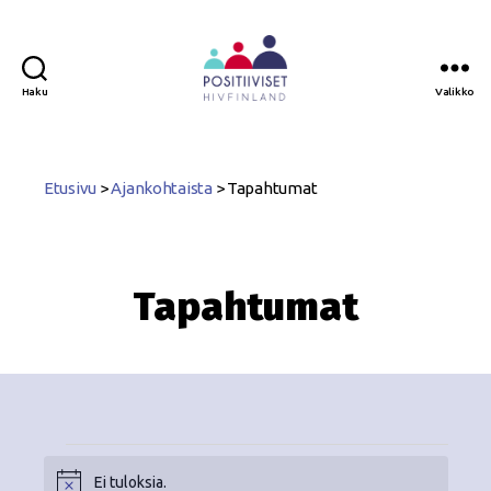
Haku
Valikko
Positiiviset
ry
Etusivu
>
Ajankohtaista
>
Tapahtumat
Tapahtumat
Ei tuloksia.
N