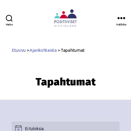
Haku
Valikko
Positiiviset
ry
Etusivu
>
Ajankohtaista
>
Tapahtumat
Tapahtumat
Ei tuloksia.
N