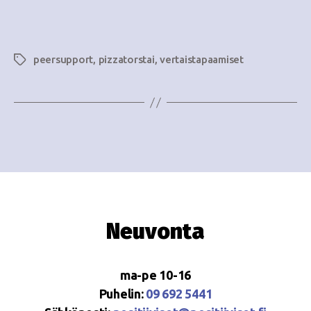
i
w
g
s
o
peersupport
,
pizzatorstai
,
vertaistapaamiset
Avainsanat
N
i
a
n
v
i
t
g
i
a
t
Neuvonta
i
o
ma-pe 10-16
n
Puhelin:
09 692 5441