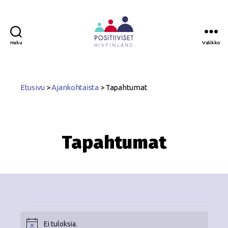
Haku
Valikko
Positiiviset
ry
Etusivu
>
Ajankohtaista
>
Tapahtumat
Tapahtumat
Ei tuloksia.
N