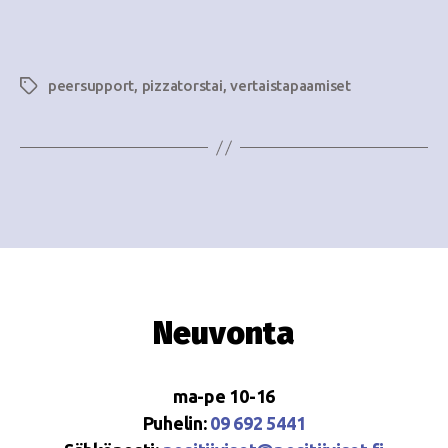
i
w
g
s
o
peersupport
,
pizzatorstai
,
vertaistapaamiset
Avainsanat
N
i
a
n
v
i
t
g
i
a
t
Neuvonta
i
o
ma-pe 10-16
n
Puhelin:
09 692 5441