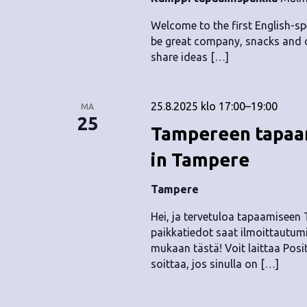
.
Welcome to the first English-s
be great company, snacks and d
share ideas […]
25.8.2025 klo 17:00
–
19:00
MA
25
Tampereen tapaam
in Tampere
Tampere
Hei, ja tervetuloa tapaamiseen
paikkatiedot saat ilmoittautumi
mukaan tästä! Voit laittaa Positi
soittaa, jos sinulla on […]