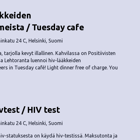
äkkeiden
eista / Tuesday cafe
nkatu 24 C, Helsinki, Suomi
, tarjolla kevyt illallinen. Kahvilassa on Positiivisten
isa Lehtoranta luennoi hiv-lääkkeiden
rs in Tuesday café! Light dinner free of charge. You
vtest / HIV test
nkatu 24 C, Helsinki, Suomi
v-statuksesta on käydä hiv-testissä. Maksutonta ja