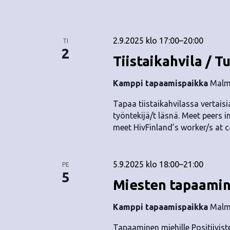
2.9.2025 klo 17:00
–
20:00
TI
2
Tiistaikahvila / T
Kamppi tapaamispaikka
Malmi
Tapaa tiistaikahvilassa vertaisia
työntekijä/t läsnä. Meet peers i
meet HivFinland’s worker/s at c
5.9.2025 klo 18:00
–
21:00
PE
5
Miesten tapaamin
Kamppi tapaamispaikka
Malmi
Tapaaminen miehille Positiiviste