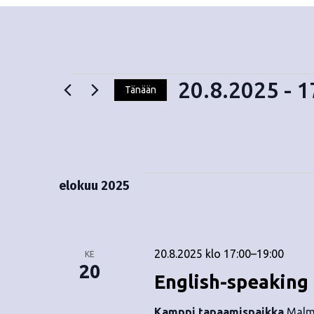
20.8.2025
 - 
1
Tänään
V
Tapahtumat
a
l
i
t
elokuu 2025
s
e
p
ä
20.8.2025 klo 17:00
–
19:00
KE
i
20
English-speaking
v
ä
Kamppi tapaamispaikka
Malmi