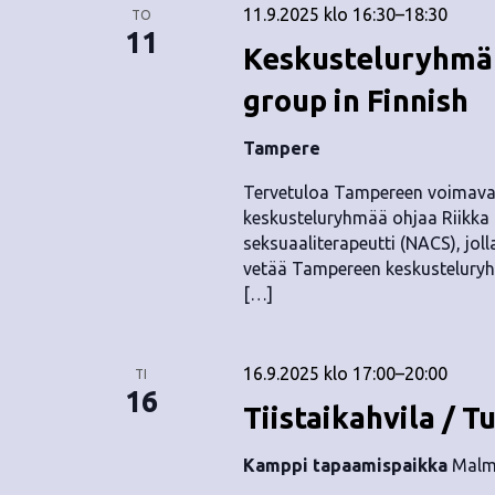
11.9.2025 klo 16:30
–
18:30
TO
11
Keskusteluryhmä 
group in Finnish
Tampere
Tervetuloa Tampereen voimava
keskusteluryhmää ohjaa Riikka T
seksuaaliterapeutti (NACS), jol
vetää Tampereen keskusteluryh
[…]
16.9.2025 klo 17:00
–
20:00
TI
16
Tiistaikahvila / T
Kamppi tapaamispaikka
Malmi