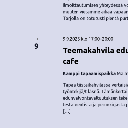
Ilmoittautumisen yhteydessä vo
muuten vietämme aikaa vapaamuo
Tarjolla on totutusti pientä pu
9.9.2025 klo 17:00
–
20:00
TI
9
Teemakahvila edu
cafe
Kamppi tapaamispaikka
Malmi
Tapaa tiistaikahvilassa vertaisia
työntekijä/t läsnä. Tämänkerta
edunvalvontavaltuutuksen tekemi
testamentista ja perunkirjasta p
[…]