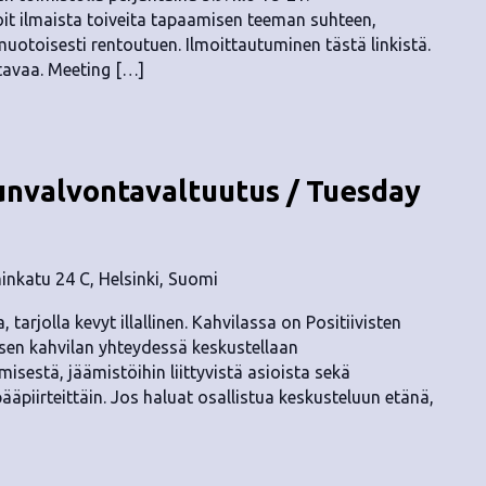
it ilmaista toiveita tapaamisen teeman suhteen,
toisesti rentoutuen. Ilmoittautuminen tästä linkistä.
rtavaa. Meeting […]
nvalvontavaltuutus / Tuesday
nkatu 24 C, Helsinki, Suomi
, tarjolla kevyt illallinen. Kahvilassa on Positiivisten
isen kahvilan yhteydessä keskustellaan
sestä, jäämistöihin liittyvistä asioista sekä
ääpiirteittäin. Jos haluat osallistua keskusteluun etänä,