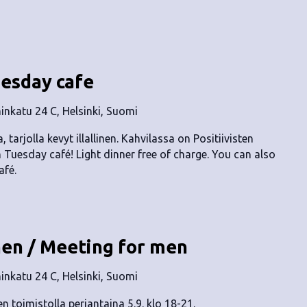
uesday cafe
nkatu 24 C, Helsinki, Suomi
, tarjolla kevyt illallinen. Kahvilassa on Positiivisten
n Tuesday café! Light dinner free of charge. You can also
afé.
en / Meeting for men
nkatu 24 C, Helsinki, Suomi
n toimistolla perjantaina 5.9. klo 18-21.