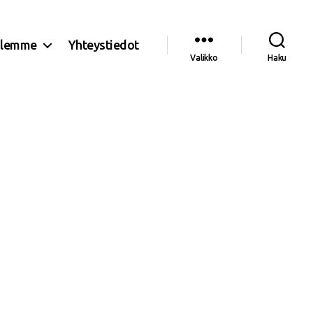
olemme
Yhteystiedot
Valikko
Haku