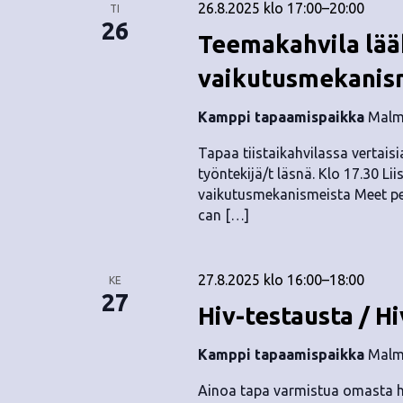
26.8.2025 klo 17:00
–
20:00
TI
26
Teemakahvila lä
vaikutusmekanism
Kamppi tapaamispaikka
Malmi
Tapaa tiistaikahvilassa vertaisia
työntekijä/t läsnä. Klo 17.30 Li
vaikutusmekanismeista Meet pee
can […]
27.8.2025 klo 16:00
–
18:00
KE
27
Hiv-testausta / Hi
Kamppi tapaamispaikka
Malmi
Ainoa tapa varmistua omasta hi