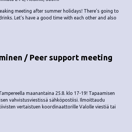
peaking meeting after summer holidays! There's going to
rinks. Let's have a good time with each other and also
inen / Peer support meeting
 Tampereella maanantaina 25.8. klo 17-19! Tapaamisen
sen vahvistusviestissä sähköpostiisi. Ilmoittaudu
ivisten vertaistuen koordinaattorille Valolle viestiä tai