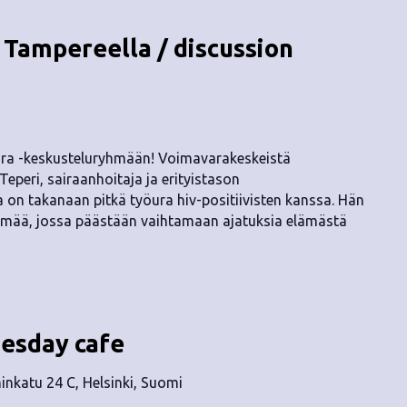
Tampereella / discussion
ra -keskusteluryhmään! Voimavarakeskeistä
eperi, sairaanhoitaja ja erityistason
la on takanaan pitkä työura hiv-positiivisten kanssa. Hän
mää, jossa päästään vaihtamaan ajatuksia elämästä
uesday cafe
nkatu 24 C, Helsinki, Suomi