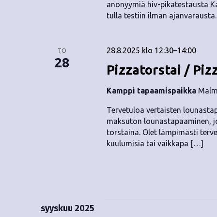
anonyymiä hiv-pikatestausta Ka
tulla testiin ilman ajanvarausta
28.8.2025 klo 12:30
–
14:00
TO
28
Pizzatorstai / Piz
Kamppi tapaamispaikka
Malmi
Tervetuloa vertaisten lounastap
maksuton lounastapaaminen, jok
torstaina. Olet lämpimästi terv
kuulumisia tai vaikkapa […]
syyskuu 2025