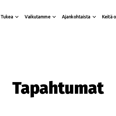
Tukea
Vaikutamme
Ajankohtaista
Keitä 
Tapahtumat