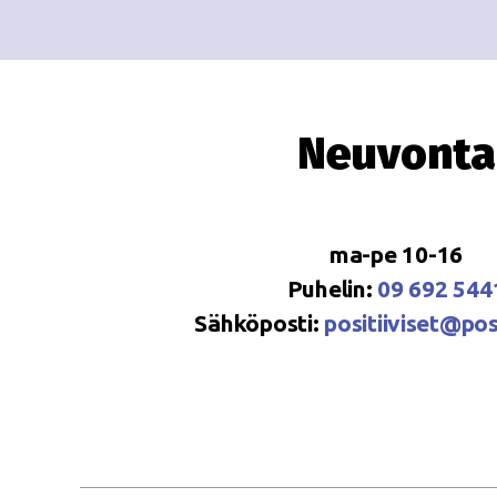
Neuvonta
ma-pe 10-16
Puhelin:
09 692 544
Sähköposti:
positiiviset@posi