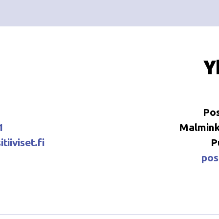
Y
Pos
1
Malminka
tiiviset.fi
P
posi