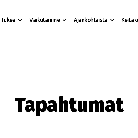
Tukea
Vaikutamme
Ajankohtaista
Keitä 
Tapahtumat