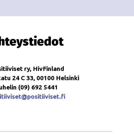
i
i
o
n
hteystiedot
itiiviset ry, HivFinland
tu 24 C 33, 00100 Helsinki
uhelin (09) 692 5441
tiiviset@positiiviset.fi