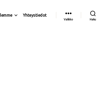
olemme
Yhteystiedot
Valikko
Haku