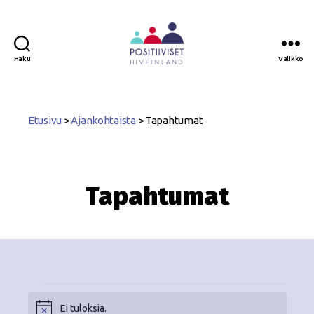
Haku
Valikko
Positiiviset
ry
Etusivu
>
Ajankohtaista
>
Tapahtumat
Tapahtumat
Ei tuloksia.
N