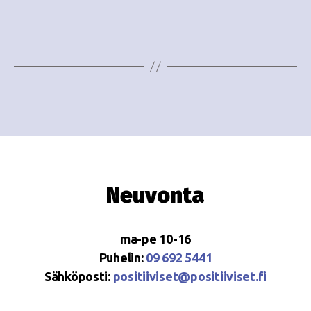
i
w
g
s
o
N
i
a
n
v
i
t
g
i
a
Neuvonta
t
i
ma-pe 10-16
o
Puhelin:
09 692 5441
Sähköposti:
positiiviset@positiiviset.fi
n