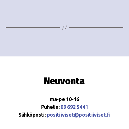
i
w
g
s
o
N
i
a
n
v
i
t
g
i
a
Neuvonta
t
i
ma-pe 10-16
o
Puhelin:
09 692 5441
Sähköposti:
positiiviset@positiiviset.fi
n