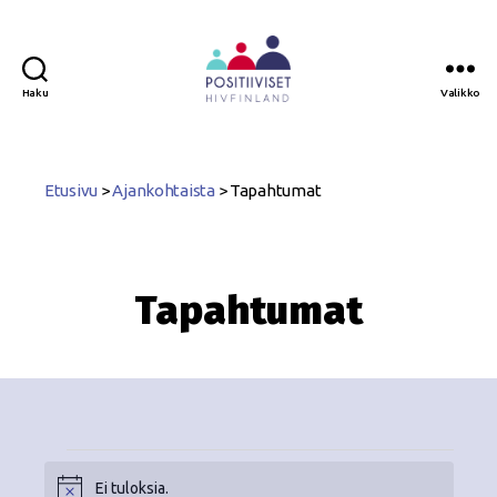
Haku
Valikko
Positiiviset
ry
Etusivu
>
Ajankohtaista
>
Tapahtumat
Tapahtumat
Ei tuloksia.
N