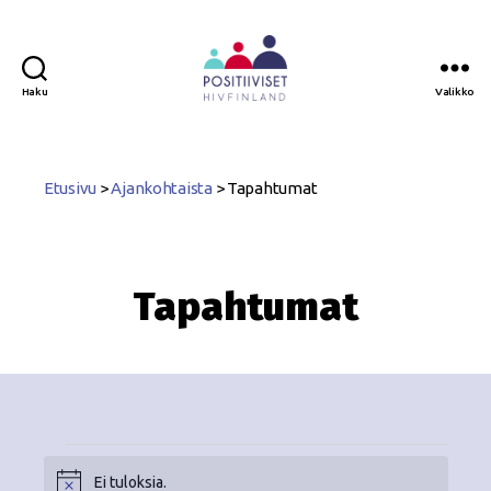
Haku
Valikko
Positiiviset
ry
Etusivu
>
Ajankohtaista
>
Tapahtumat
Tapahtumat
Ei tuloksia.
N