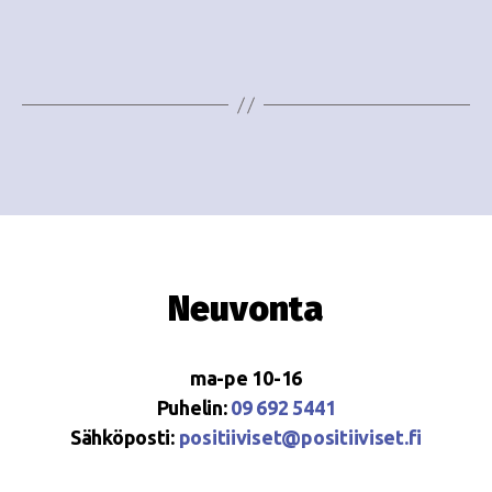
i
w
g
s
o
N
i
a
n
v
i
t
g
i
a
Neuvonta
t
i
ma-pe 10-16
o
Puhelin:
09 692 5441
Sähköposti:
positiiviset@positiiviset.fi
n