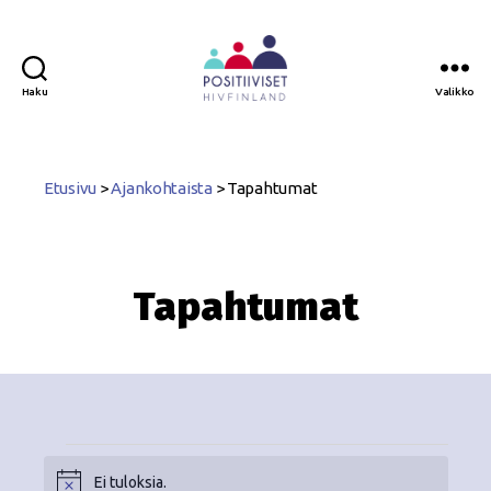
Haku
Valikko
Positiiviset
ry
Etusivu
>
Ajankohtaista
>
Tapahtumat
Tapahtumat
Ei tuloksia.
N