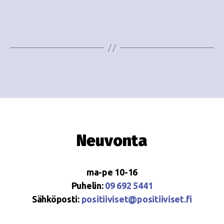
i
w
g
s
o
N
i
a
n
v
i
t
g
i
a
Neuvonta
t
i
ma-pe 10-16
o
Puhelin:
09 692 5441
Sähköposti:
positiiviset@positiiviset.fi
n