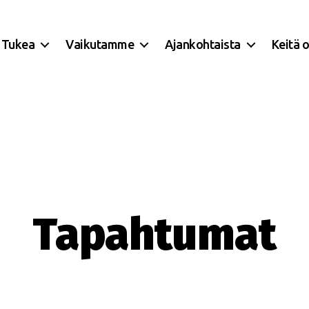
Tukea
Vaikutamme
Ajankohtaista
Keitä 
Tapahtumat