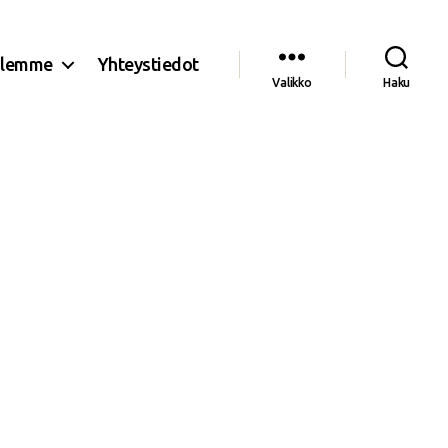
olemme
Yhteystiedot
Valikko
Haku