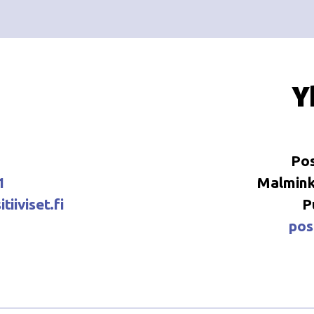
Y
Pos
1
Malminka
tiiviset.fi
P
posi