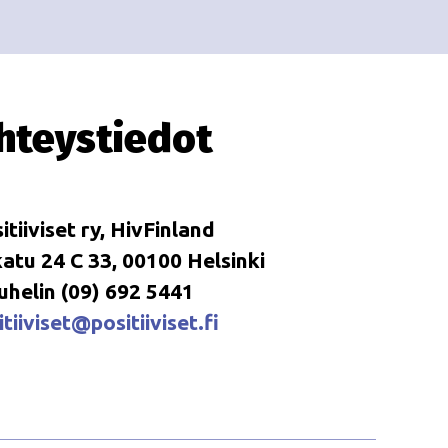
i
i
o
n
hteystiedot
itiiviset ry, HivFinland
tu 24 C 33, 00100 Helsinki
uhelin (09) 692 5441
tiiviset@positiiviset.fi