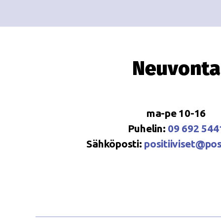
Neuvonta
ma-pe 10-16
Puhelin:
09 692 544
Sähköposti:
positiiviset@posi