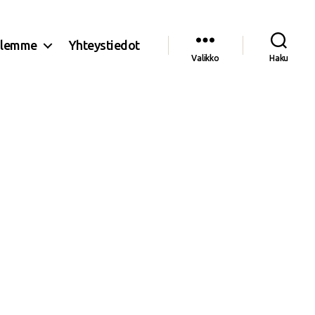
olemme
Yhteystiedot
Valikko
Haku