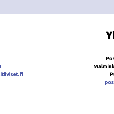
Y
Pos
1
Malminka
tiiviset.fi
P
posi