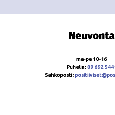
Neuvonta
ma-pe 10-16
Puhelin:
09 692 544
Sähköposti:
positiiviset@posi