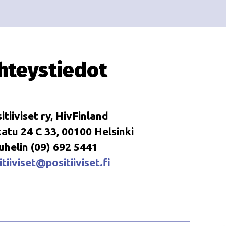
i
i
o
n
hteystiedot
itiiviset ry, HivFinland
tu 24 C 33, 00100 Helsinki
uhelin (09) 692 5441
tiiviset@positiiviset.fi