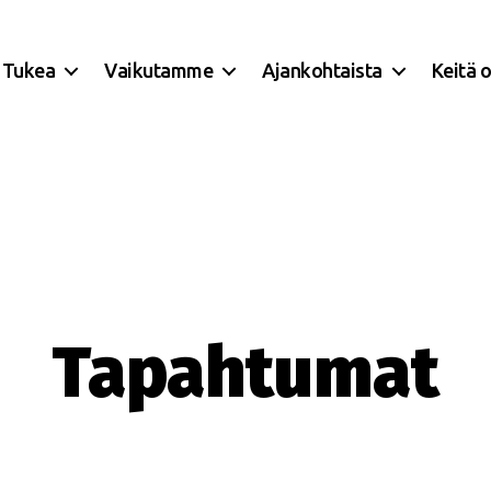
Tukea
Vaikutamme
Ajankohtaista
Keitä 
Tapahtumat