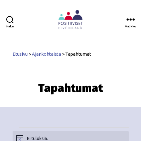
Haku
Valikko
Positiiviset
ry
Etusivu
>
Ajankohtaista
>
Tapahtumat
Tapahtumat
Ei tuloksia.
N