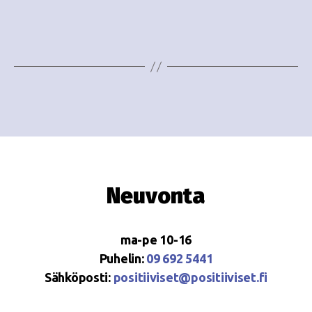
i
w
g
s
o
N
i
a
n
v
i
t
g
i
a
Neuvonta
t
i
ma-pe 10-16
o
Puhelin:
09 692 5441
Sähköposti:
positiiviset@positiiviset.fi
n