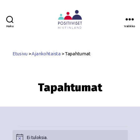
Haku
Valikko
Positiiviset
ry
Etusivu
>
Ajankohtaista
>
Tapahtumat
Tapahtumat
Ei tuloksia.
N