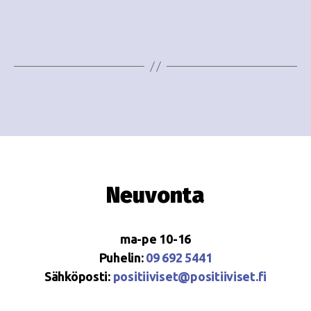
i
w
g
s
o
N
i
a
n
v
i
t
g
i
a
Neuvonta
t
i
ma-pe 10-16
o
Puhelin:
09 692 5441
Sähköposti:
positiiviset@positiiviset.fi
n