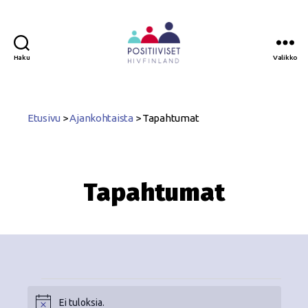
Haku
Valikko
Positiiviset
ry
Etusivu
>
Ajankohtaista
>
Tapahtumat
Tapahtumat
Ei tuloksia.
N