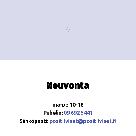
i
w
g
s
o
N
i
a
n
v
i
t
g
i
a
Neuvonta
t
i
ma-pe 10-16
o
Puhelin:
09 692 5441
Sähköposti:
positiiviset@positiiviset.fi
n