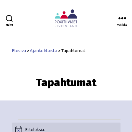
Haku
Valikko
Positiiviset
ry
Etusivu
>
Ajankohtaista
>
Tapahtumat
Tapahtumat
Ei tuloksia.
N