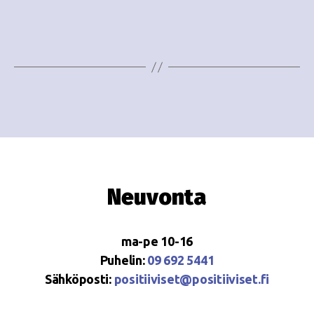
i
w
g
s
o
N
i
a
n
v
i
t
g
i
a
Neuvonta
t
i
ma-pe 10-16
o
Puhelin:
09 692 5441
Sähköposti:
positiiviset@positiiviset.fi
n