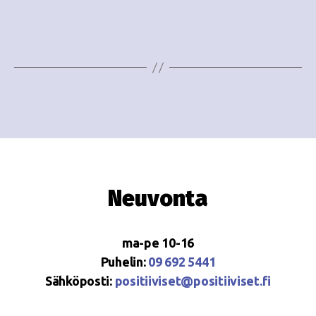
i
w
g
s
o
N
i
a
n
v
i
t
g
i
a
Neuvonta
t
i
ma-pe 10-16
o
Puhelin:
09 692 5441
Sähköposti:
positiiviset@positiiviset.fi
n