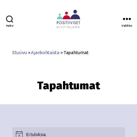
Haku
Valikko
Positiiviset
ry
Etusivu
>
Ajankohtaista
>
Tapahtumat
Tapahtumat
Ei tuloksia.
N