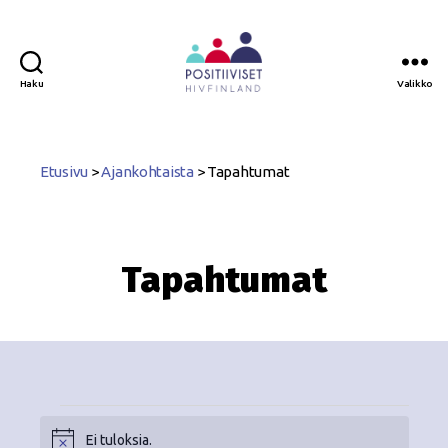
Haku
Valikko
Positiiviset
ry
Etusivu
>
Ajankohtaista
>
Tapahtumat
Tapahtumat
Ei tuloksia.
N