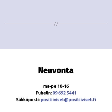
i
w
g
s
o
N
i
a
n
v
i
t
g
i
a
Neuvonta
t
i
ma-pe 10-16
o
Puhelin:
09 692 5441
Sähköposti:
positiiviset@positiiviset.fi
n