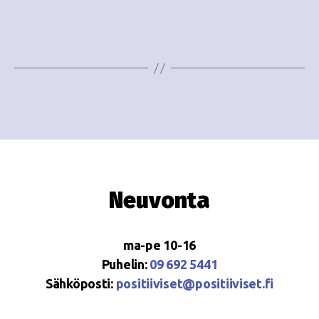
i
w
g
s
o
N
i
a
n
v
i
t
g
i
a
Neuvonta
t
i
ma-pe 10-16
o
Puhelin:
09 692 5441
Sähköposti:
positiiviset@positiiviset.fi
n