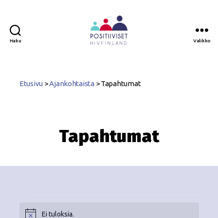
Haku
Valikko
Positiiviset
ry
Etusivu
>
Ajankohtaista
>
Tapahtumat
Tapahtumat
Ei tuloksia.
N