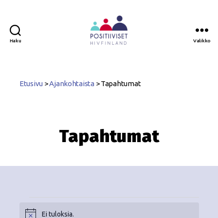
Haku
Valikko
Positiiviset
ry
Etusivu
>
Ajankohtaista
>
Tapahtumat
Tapahtumat
Ei tuloksia.
N