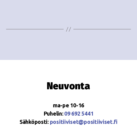
i
w
g
s
o
N
i
a
n
v
i
t
g
i
a
Neuvonta
t
i
ma-pe 10-16
o
Puhelin:
09 692 5441
Sähköposti:
positiiviset@positiiviset.fi
n