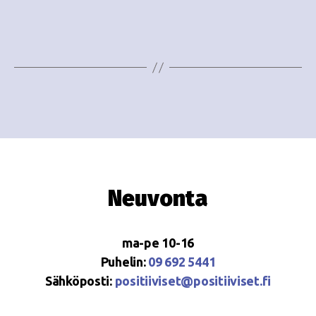
i
w
g
s
o
N
i
a
n
v
i
t
g
i
a
Neuvonta
t
i
ma-pe 10-16
o
Puhelin:
09 692 5441
Sähköposti:
positiiviset@positiiviset.fi
n