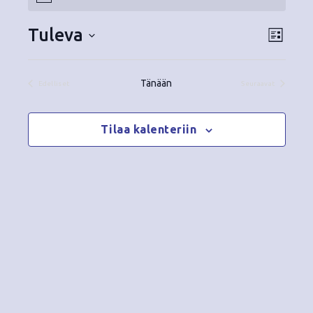
Tapahtumat
o
t
Tuleva
N
T
i
L
c
i
V
a
ä
e
s
a
p
Tänään
t
Edelliset
Seuraavat
k
l
Tapahtumat
Tapahtumat
a
a
i
y
t
Tilaa kalenteriin
h
s
m
t
e
ä
p
u
ä
t
m
i
v
n
a
ä
V
a
.
i
v
e