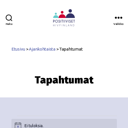
Haku
Valikko
Positiiviset
ry
Etusivu
>
Ajankohtaista
>
Tapahtumat
Tapahtumat
Ei tuloksia.
N