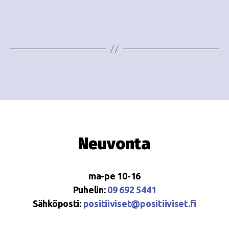
i
w
g
s
o
N
i
a
n
v
i
t
g
i
a
Neuvonta
t
i
ma-pe 10-16
o
Puhelin:
09 692 5441
Sähköposti:
positiiviset@positiiviset.fi
n