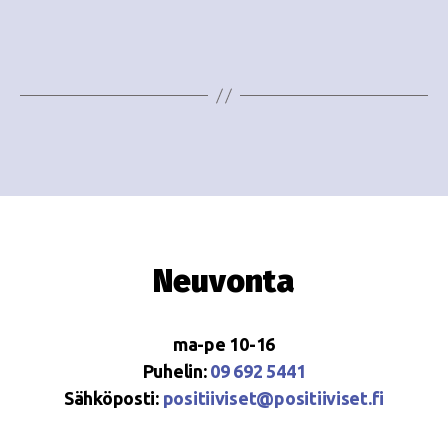
i
w
g
s
o
N
i
a
n
v
i
t
g
i
a
Neuvonta
t
i
ma-pe 10-16
o
Puhelin:
09 692 5441
Sähköposti:
positiiviset@positiiviset.fi
n