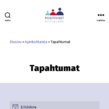
Haku
Valikko
Positiiviset
ry
Etusivu
>
Ajankohtaista
>
Tapahtumat
Tapahtumat
Ei tuloksia.
N