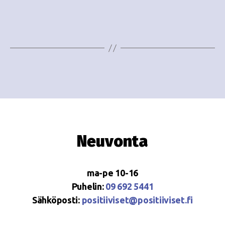
i
w
g
s
o
N
i
a
n
v
i
t
g
i
a
Neuvonta
t
i
ma-pe 10-16
o
Puhelin:
09 692 5441
Sähköposti:
positiiviset@positiiviset.fi
n