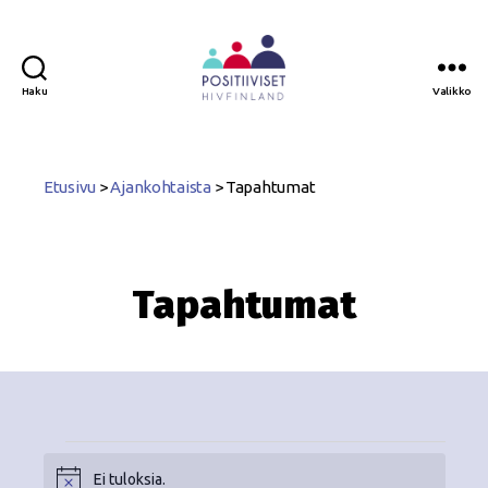
Haku
Valikko
Positiiviset
ry
Etusivu
>
Ajankohtaista
>
Tapahtumat
Tapahtumat
Ei tuloksia.
N