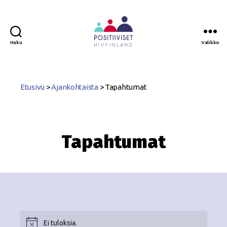
Haku
Valikko
Positiiviset
ry
Etusivu
>
Ajankohtaista
>
Tapahtumat
Tapahtumat
Ei tuloksia.
N