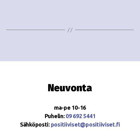
i
w
g
s
o
N
i
a
n
v
i
t
g
i
a
Neuvonta
t
i
ma-pe 10-16
o
Puhelin:
09 692 5441
Sähköposti:
positiiviset@positiiviset.fi
n